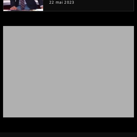
à la rentrée
22 mai 2023