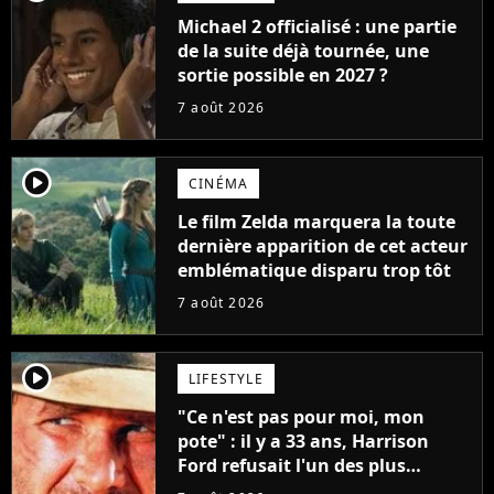
Michael 2 officialisé : une partie
de la suite déjà tournée, une
sortie possible en 2027 ?
7 août 2026
player2
CINÉMA
Le film Zelda marquera la toute
dernière apparition de cet acteur
emblématique disparu trop tôt
7 août 2026
player2
LIFESTYLE
"Ce n'est pas pour moi, mon
pote" : il y a 33 ans, Harrison
Ford refusait l'un des plus
grands succès de tous les temps