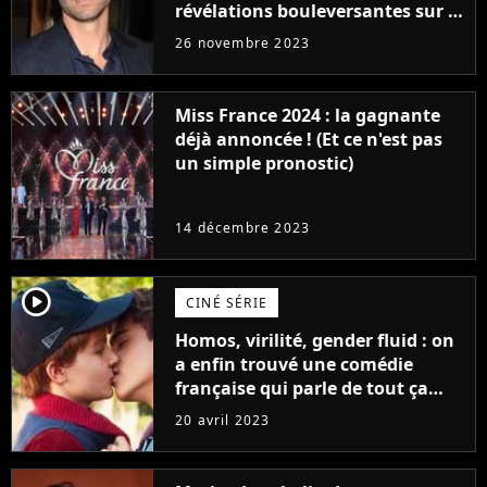
révélations bouleversantes sur la
réaction des acteurs de Fast and
26 novembre 2023
Furious
Miss France 2024 : la gagnante
déjà annoncée ! (Et ce n'est pas
un simple pronostic)
14 décembre 2023
player2
CINÉ SÉRIE
Homos, virilité, gender fluid : on
a enfin trouvé une comédie
française qui parle de tout ça
sans être super ringarde
20 avril 2023