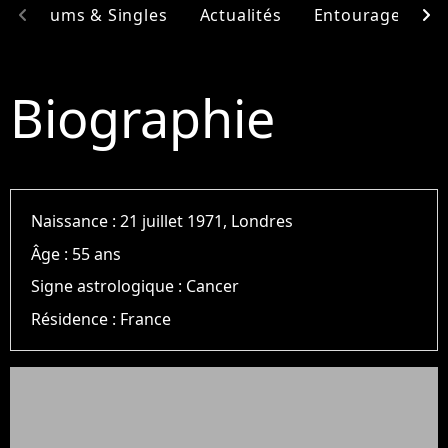
chevron_left
chevron_right
Albums & Singles
Actualités
Entourage
F
Biographie
Naissance :
21 juillet 1971, Londres
Âge :
55 ans
Signe astrologique :
Cancer
Résidence :
France