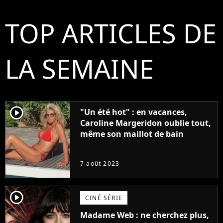
TOP ARTICLES DE
LA SEMAINE
player2
"Un été hot" : en vacances,
Caroline Margeridon oublie tout,
même son maillot de bain
7 août 2023
player2
CINÉ SÉRIE
Madame Web : ne cherchez plus,