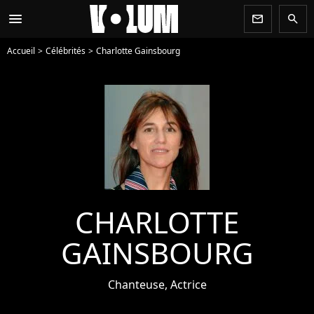
menu
newsletter
search
Accueil
Célébrités
Charlotte Gainsbourg
CHARLOTTE
GAINSBOURG
Chanteuse, Actrice