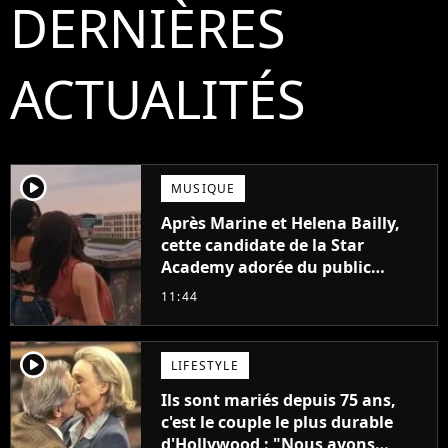
DERNIÈRES
ACTUALITÉS
player2
MUSIQUE
Après Marine et Helena Bailly,
cette candidate de la Star
Academy adorée du public
annonce son premier album,
11:44
"C'est tellement puissant"
player2
LIFESTYLE
Ils sont mariés depuis 75 ans,
c'est le couple le plus durable
d'Hollywood : "Nous avons