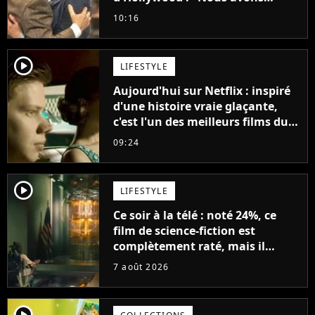
avancé jour après jour, et les
10:16
jours se sont transformés en
décennies"
player2
LIFESTYLE
Aujourd'hui sur Netflix : inspiré
d'une histoire vraie glaçante,
c'est l'un des meilleurs films du
21ème siècle
09:24
player2
LIFESTYLE
Ce soir à la télé : noté 24%, ce
film de science-fiction est
complètement raté, mais il
aurait pu être encore pire à
7 août 2026
cause de son acteur
player2