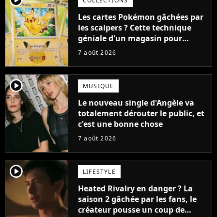
COLLECTIONS
Les cartes Pokémon gâchées par
les scalpers ? Cette technique
géniale d'un magasin pour
ruiner les revendeurs
7 août 2026
player2
MUSIQUE
Le nouveau single d'Angèle va
totalement dérouter le public, et
c'est une bonne chose
7 août 2026
player2
LIFESTYLE
Heated Rivalry en danger ? La
saison 2 gâchée par les fans, le
créateur pousse un coup de