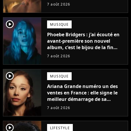
gueule
7 août 2026
player2
MUSIQUE
Phoebe Bridgers : j'ai écouté en
avant-première son nouvel
album, c'est le bijou de la fin
d'été
7 août 2026
player2
MUSIQUE
Ariana Grande numéro un des
ventes en France : elle signe le
meilleur démarrage de sa
carrière avec son album Petal
7 août 2026
player2
LIFESTYLE