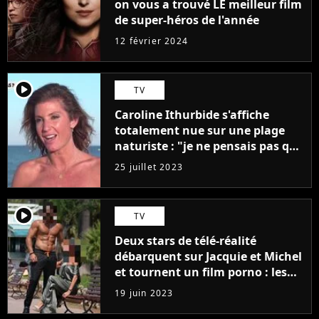
on vous a trouvé LE meilleur film
de super-héros de l'année
12 février 2024
player2
TV
Caroline Ithurbide s'affiche
totalement nue sur une plage
naturiste : "je ne pensais pas que
j'arriverais à le faire..."
25 juillet 2023
player2
TV
Deux stars de télé-réalité
débarquent sur Jacquie et Michel
et tournent un film porno : les
premières images du tournage
19 juin 2023
(exclu)