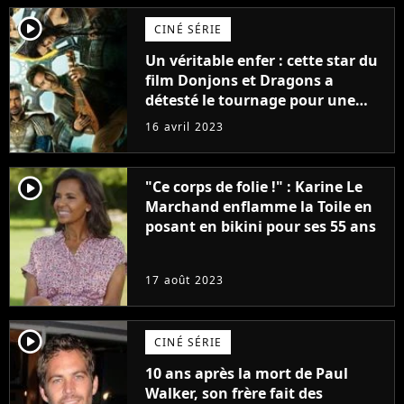
player2
CINÉ SÉRIE
Un véritable enfer : cette star du
film Donjons et Dragons a
détesté le tournage pour une
raison très spéciale
16 avril 2023
player2
"Ce corps de folie !" : Karine Le
Marchand enflamme la Toile en
posant en bikini pour ses 55 ans
17 août 2023
player2
CINÉ SÉRIE
10 ans après la mort de Paul
Walker, son frère fait des