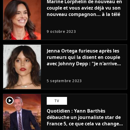
Marine Lorphelin de nouveau en
couple et vous aviez déjà vu son
nouveau compagnon... à la télé
9 octobre 2023
Jenna Ortega furieuse après les
rumeurs qui la disent en couple
avec Johnny Depp : "Je n'arrive
même pas..."
5 septembre 2023
player2
TV
Quotidien : Yann Barthès
débauche un journaliste star de
France 5, ce que cela va changer