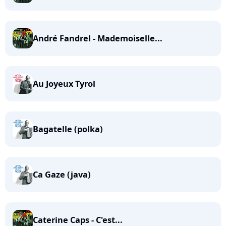
André Fandrel - Mademoiselle...
Au Joyeux Tyrol
Bagatelle (polka)
Ca Gaze (java)
Caterine Caps - C'est...