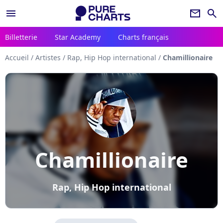
menu
newsletter
search
Billetterie
Star Academy
Charts français
Accueil
/
Artistes
/
Rap, Hip Hop international
/
Chamillionaire
Chamillionaire
Rap, Hip Hop international