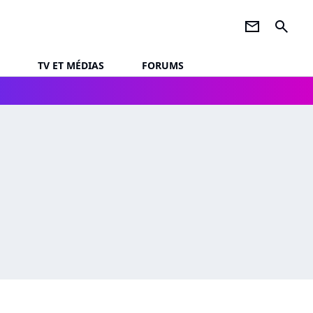
newsletter
search
TV ET MÉDIAS
FORUMS