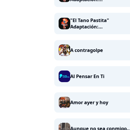
"El Tano Pastita"
Adaptación:...
A contragolpe
Al Pensar En Ti
Amor ayer y hoy
Aunque no sea conmigo..