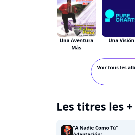
Una Aventura
Una Visión
Más
Voir tous les al
Les titres les 
"A Nadie Como Tú"
Adaptación:...