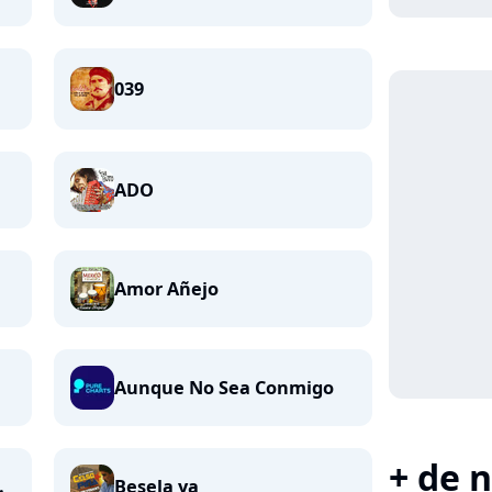
039
ADO
Amor Añejo
Aunque No Sea Conmigo
+ de n
.
Besela ya