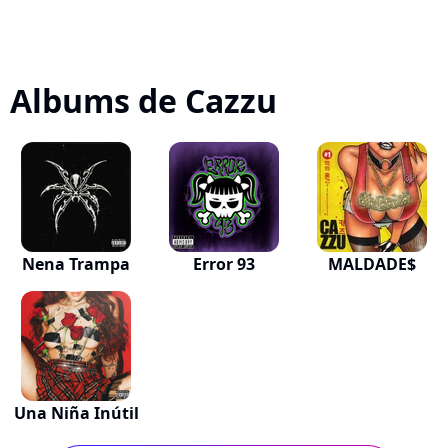
Albums de Cazzu
Nena Trampa
Error 93
MALDADE$
Una Niña Inútil