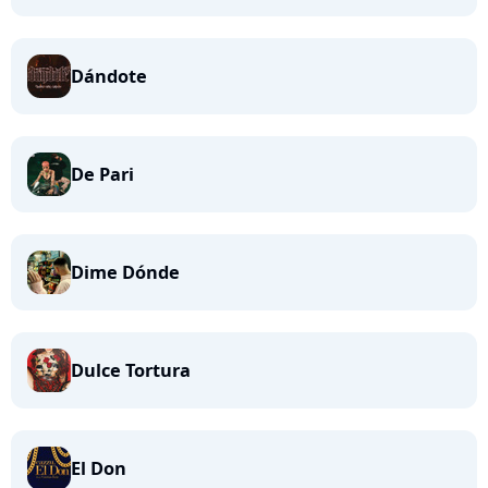
Dándote
De Pari
Dime Dónde
Dulce Tortura
El Don