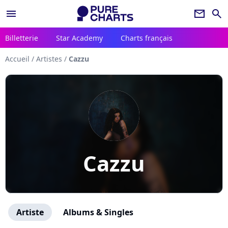
menu
newsletter
search
Billetterie
Star Academy
Charts français
Accueil
/
Artistes
/
Cazzu
Cazzu
Artiste
Albums & Singles