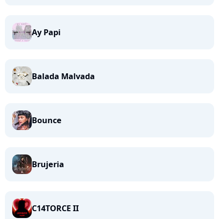
Ay Papi
Balada Malvada
Bounce
Brujeria
C14TORCE II