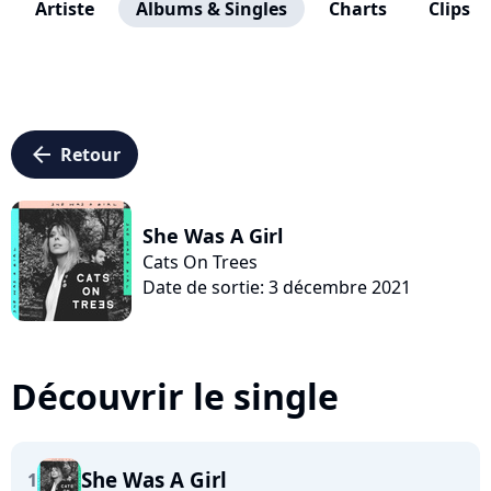
Artiste
Albums & Singles
Charts
Clips
arrow_left
Retour
She Was A Girl
Cats On Trees
Date de sortie: 3 décembre 2021
Découvrir le single
She Was A Girl
1