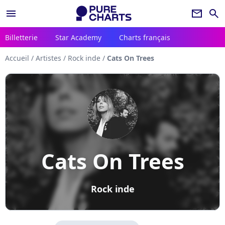
menu
newsletter
search
Billetterie
Star Academy
Charts français
Accueil
/
Artistes
/
Rock inde
/
Cats On Trees
Cats On Trees
Rock inde