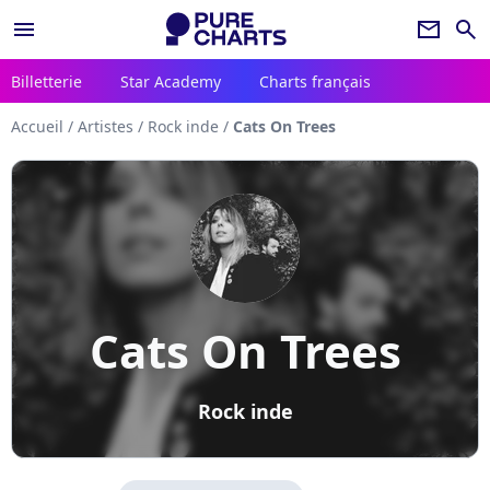
menu
newsletter
search
Billetterie
Star Academy
Charts français
Accueil
/
Artistes
/
Rock inde
/
Cats On Trees
Cats On Trees
Rock inde