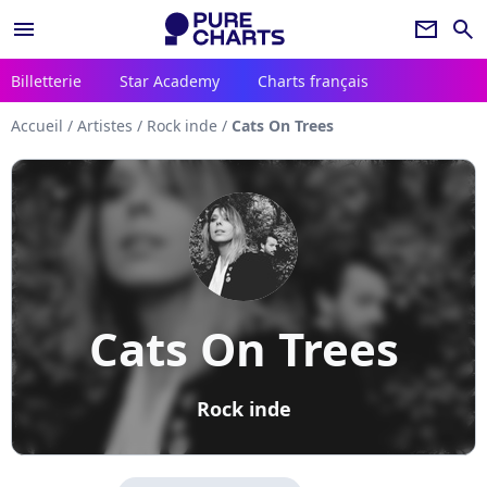
menu
newsletter
search
Billetterie
Star Academy
Charts français
Accueil
/
Artistes
/
Rock inde
/
Cats On Trees
Cats On Trees
Rock inde