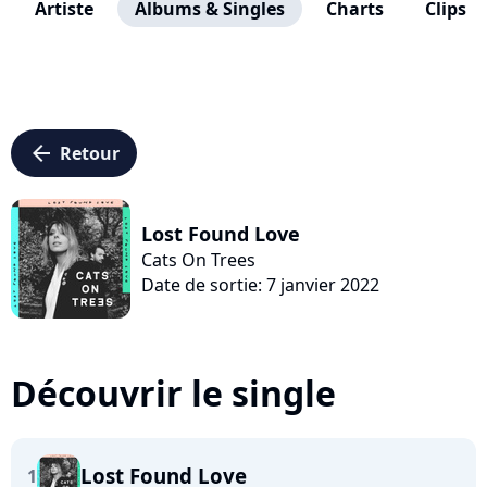
Artiste
Albums & Singles
Charts
Clips
arrow_left
Retour
Lost Found Love
Cats On Trees
Date de sortie: 7 janvier 2022
Découvrir le single
Lost Found Love
1