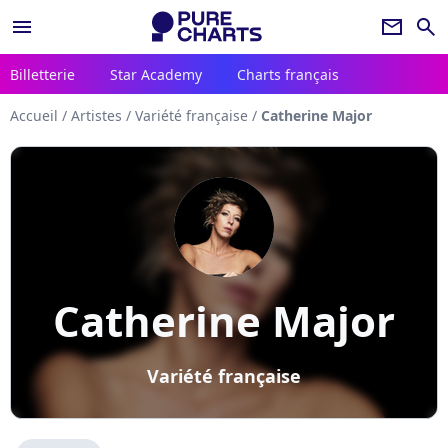
menu
newsletter
search
Billetterie
Star Academy
Charts français
Accueil
/
Artistes
/
Variété française
/
Catherine Major
Catherine Major
Variété française