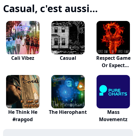
Casual, c'est aussi...
Cali Vibez
Casual
Respect Game
Or Expect
Flames
He Think He
The Hierophant
Mass
#rapgod
Movementz