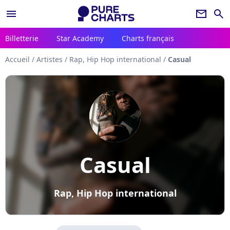
menu
newsletter
search
Billetterie
Star Academy
Charts français
Accueil
/
Artistes
/
Rap, Hip Hop international
/
Casual
Casual
Rap, Hip Hop international