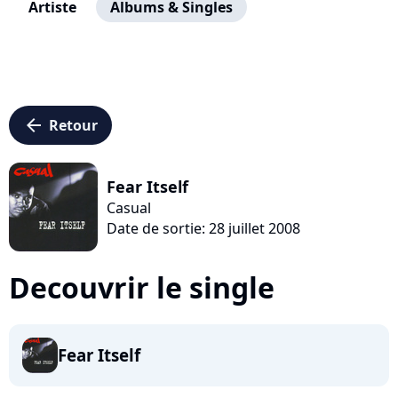
Artiste
Albums & Singles
arrow_left
Retour
Fear Itself
Casual
Date de sortie: 28 juillet 2008
Decouvrir le single
Fear Itself