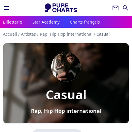
menu
newsletter
search
Billetterie
Star Academy
Charts français
Accueil
/
Artistes
/
Rap, Hip Hop international
/
Casual
Casual
Rap, Hip Hop international