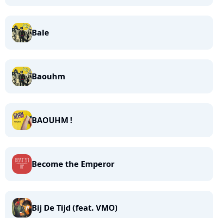
Bale
Baouhm
BAOUHM !
Become the Emperor
Bij De Tijd (feat. VMO)