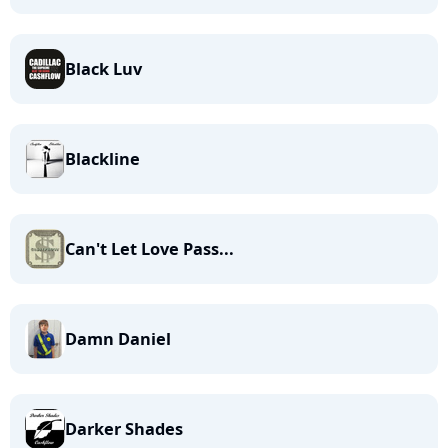
Black Luv
Blackline
Can't Let Love Pass...
Damn Daniel
Darker Shades