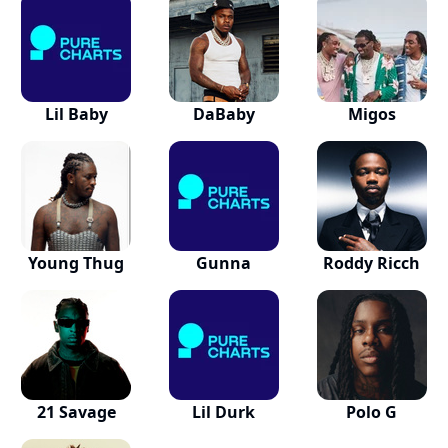
Lil Baby
DaBaby
Migos
Young Thug
Gunna
Roddy Ricch
21 Savage
Lil Durk
Polo G