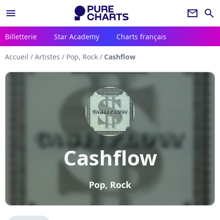
menu
newsletter
search
Billetterie
Star Academy
Charts français
Accueil
/
Artistes
/
Pop, Rock
/
Cashflow
Cashflow
Pop, Rock