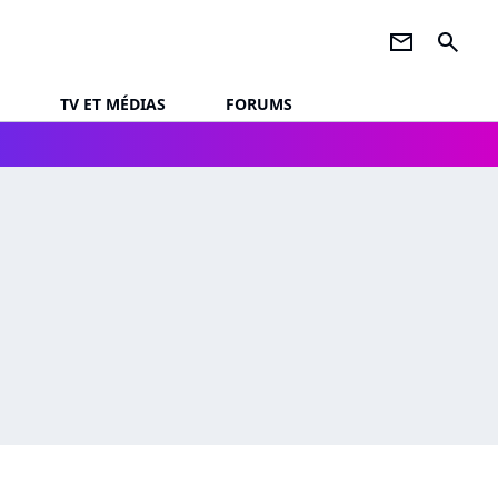
newsletter
search
TV ET MÉDIAS
FORUMS