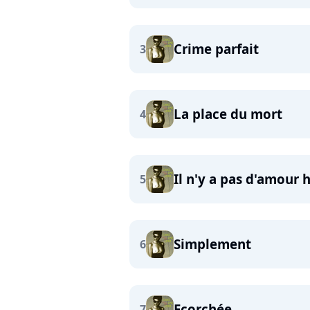
Crime parfait
3
La place du mort
4
Il n'y a pas d'amour
5
Simplement
6
Ecorchée
7