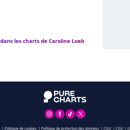
 dans les charts de Caroline Loeb
|
Politique de cookies
|
Politique de protection des données
|
CGU
|
CGV
|
G