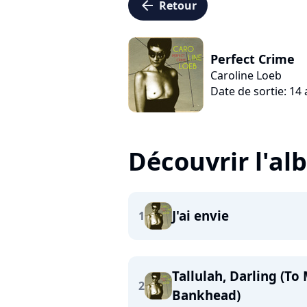
arrow_left
Retour
Perfect Crime
Caroline Loeb
Date de sortie: 14
Découvrir l'a
J'ai envie
1
Tallulah, Darling (To
2
Bankhead)