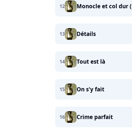
Monocle et col dur (
12
Détails
13
Tout est là
14
On s'y fait
15
Crime parfait
16