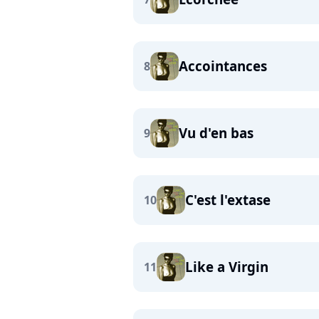
Accointances
8
Vu d'en bas
9
C'est l'extase
10
Like a Virgin
11