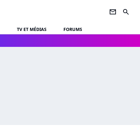
newsletter
search
TV ET MÉDIAS
FORUMS