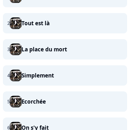
Tout est là
2
La place du mort
3
Simplement
4
Ecorchée
5
On s'y fait
6