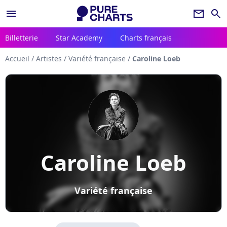
menu
newsletter
search
Billetterie
Star Academy
Charts français
Accueil
/
Artistes
/
Variété française
/
Caroline Loeb
Caroline Loeb
Variété française