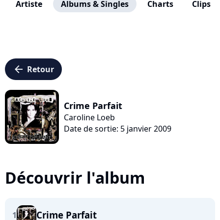
Artiste
Albums & Singles
Charts
Clips
arrow_left
Retour
Crime Parfait
Caroline Loeb
Date de sortie: 5 janvier 2009
Découvrir l'album
Crime Parfait
1