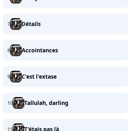
Détails
7
Accointances
8
C'est l'extase
9
Tallulah, darling
10
T'étais pas là
11