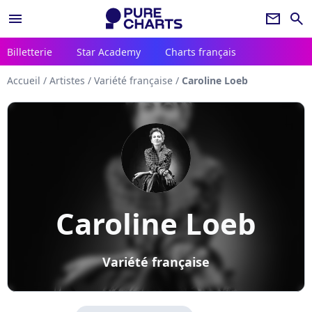
menu
newsletter
search
Billetterie
Star Academy
Charts français
Accueil
/
Artistes
/
Variété française
/
Caroline Loeb
Caroline Loeb
Variété française