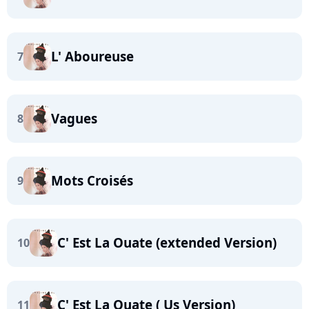
L' Aboureuse
7
Vagues
8
Mots Croisés
9
C' Est La Ouate (extended Version)
10
C' Est La Ouate ( Us Version)
11