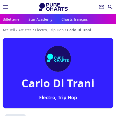
menu
newsletter
search
Billetterie
Star Academy
Charts français
Accueil
/
Artistes
/
Electro, Trip Hop
/
Carlo Di Trani
Carlo Di Trani
Electro, Trip Hop