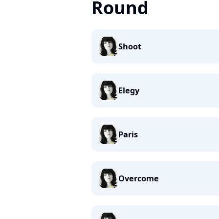
Round
Shoot
Elegy
Paris
Overcome