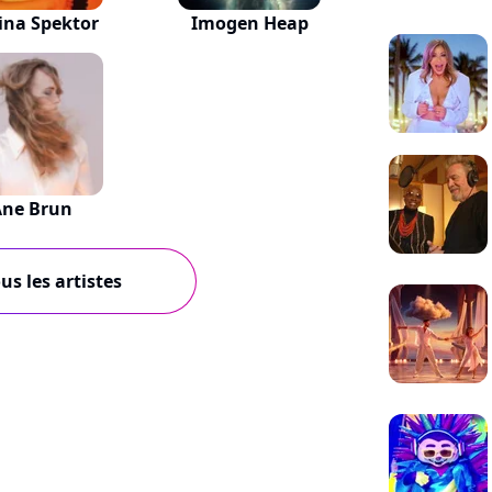
ina Spektor
Imogen Heap
Ane Brun
us les artistes