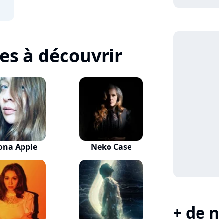
tes à découvrir
ona Apple
Neko Case
+ de n