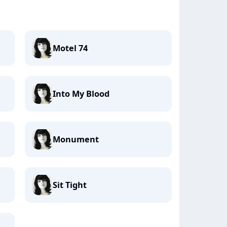
Motel 74
Into My Blood
Monument
Sit Tight