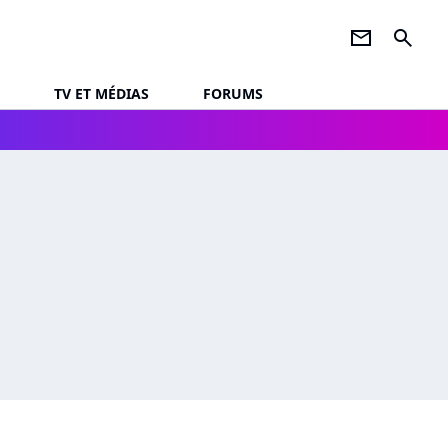
newsletter
search
TV ET MÉDIAS
FORUMS