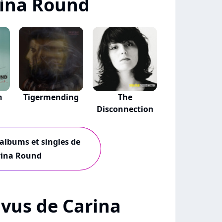
rina Round
n
Tigermending
The
Disconnection
 albums et singles de
rina Round
+ vus de Carina