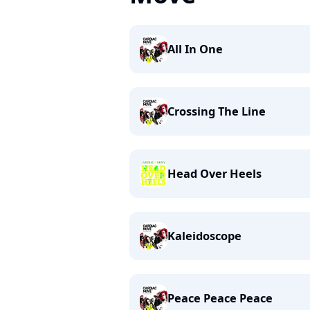
All In One
Crossing The Line
Head Over Heels
Kaleidoscope
Peace Peace Peace