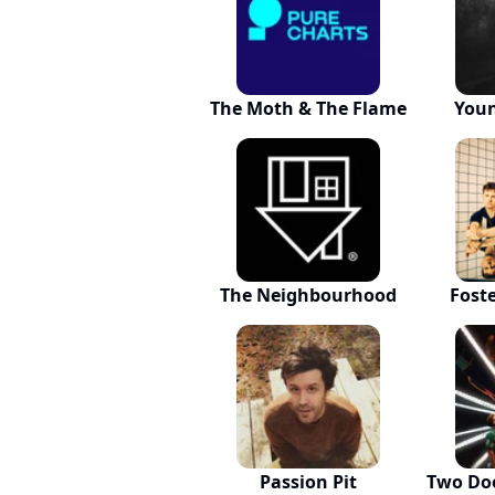
The Moth & The Flame
Youn
The Neighbourhood
Fost
Passion Pit
Two Do