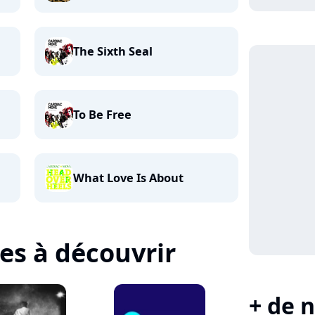
The Sixth Seal
To Be Free
What Love Is About
tes à découvrir
+ de n