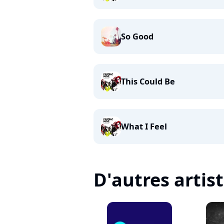
So Good
This Could Be
What I Feel
D'autres artis