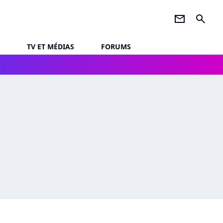
newsletter
search
TV ET MÉDIAS
FORUMS