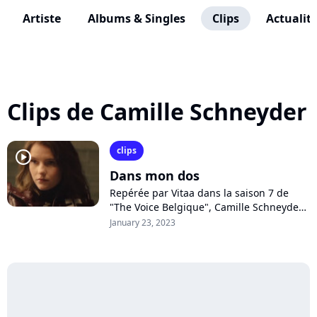
Artiste
Albums & Singles
Clips
Actualit
Clips de Camille Schneyder
clips
player2
Dans mon dos
Repérée par Vitaa dans la saison 7 de
"The Voice Belgique", Camille Schneyder
connait un beau début de carrière. Après
January 23, 2023
avoir chanté avec Vitaa et Slimane,...