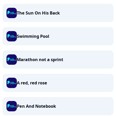
The Sun On His Back
Swimming Pool
Marathon not a sprint
A red, red rose
Pen And Notebook