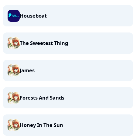
Houseboat
The Sweetest Thing
James
Forests And Sands
Honey In The Sun