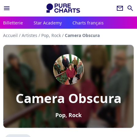
menu
newsletter
search
Billetterie
Star Academy
Charts français
Accueil
/
Artistes
/
Pop, Rock
/
Camera Obscura
Camera Obscura
Pop, Rock