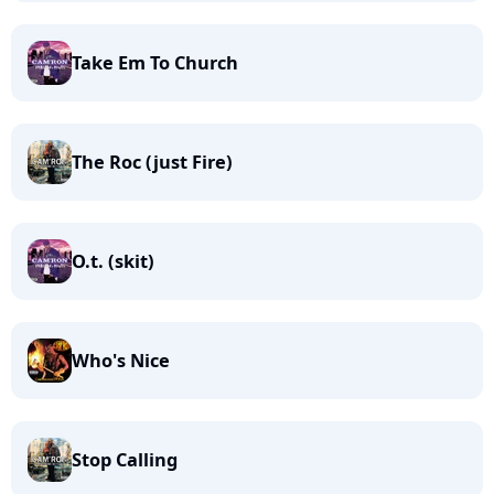
Take Em To Church
The Roc (just Fire)
O.t. (skit)
Who's Nice
Stop Calling