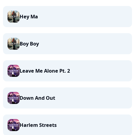
Hey Ma
Boy Boy
Leave Me Alone Pt. 2
Down And Out
Harlem Streets