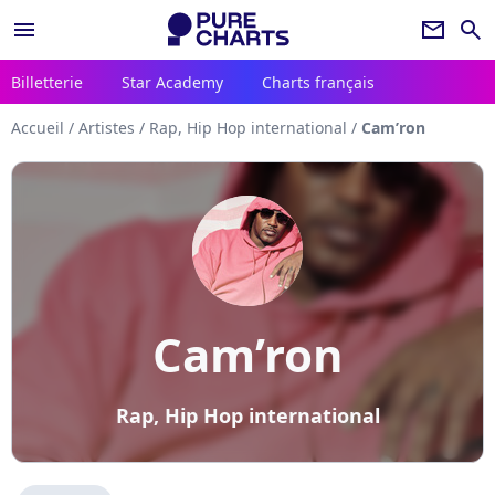
menu
newsletter
search
Billetterie
Star Academy
Charts français
Accueil
/
Artistes
/
Rap, Hip Hop international
/
Cam’ron
Cam’ron
Rap, Hip Hop international