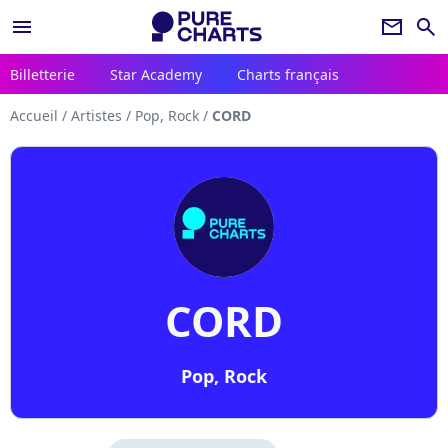
menu
newsletter
search
Billetterie
Star Academy
Charts français
Accueil
/
Artistes
/
Pop, Rock
/
CORD
CORD
Pop, Rock