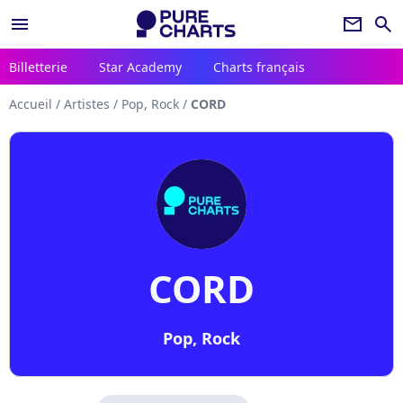
menu
newsletter
search
Billetterie
Star Academy
Charts français
Accueil
/
Artistes
/
Pop, Rock
/
CORD
CORD
Pop, Rock