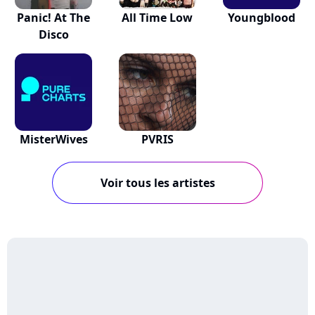
Panic! At The
All Time Low
Youngblood
Disco
MisterWives
PVRIS
Voir tous les artistes