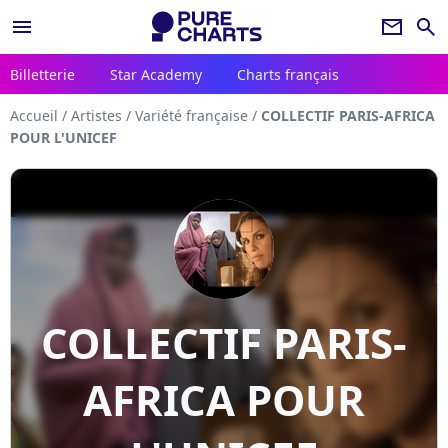
menu
newsletter
search
Billetterie
Star Academy
Charts français
Accueil
/
Artistes
/
Variété française
/
COLLECTIF PARIS-AFRICA
POUR L'UNICEF
COLLECTIF PARIS-
AFRICA POUR