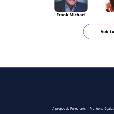
Frank Michael
Voir to
A propos de Purecharts
|
Mentions légales