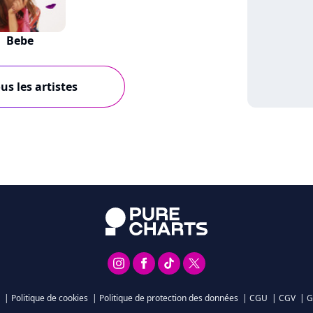
Bebe
us les artistes
|
Politique de cookies
|
Politique de protection des données
|
CGU
|
CGV
|
G