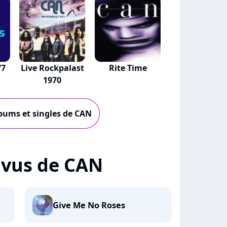
77
Live Rockpalast
Rite Time
1970
lbums et singles de CAN
+ vus de CAN
Give Me No Roses