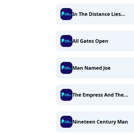
In The Distance Lies...
All Gates Open
Man Named Joe
The Empress And The...
Nineteen Century Man