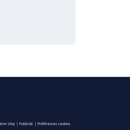
érer Utiq
|
Publicité
|
Préférences cookies