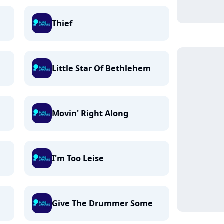
Thief
Little Star Of Bethlehem
Movin' Right Along
I'm Too Leise
Give The Drummer Some