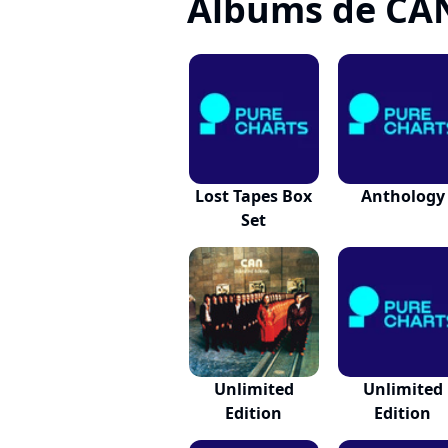
Albums de CA
Lost Tapes Box
Anthology
Set
Unlimited
Unlimited
Edition
Edition