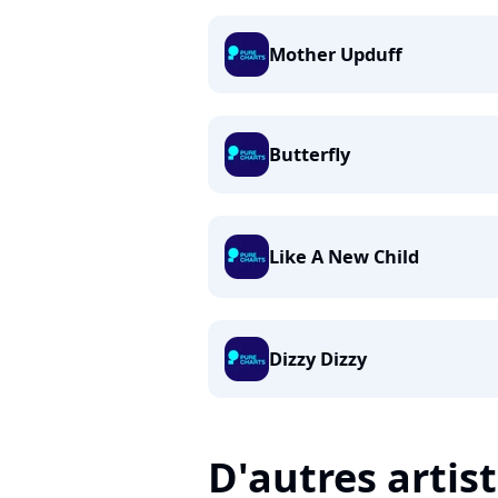
Mother Upduff
Butterfly
Like A New Child
Dizzy Dizzy
D'autres artis