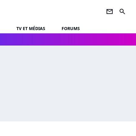
newsletter
search
TV ET MÉDIAS
FORUMS