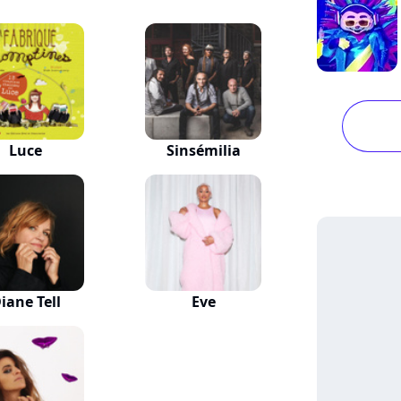
Luce
Sinsémilia
iane Tell
Eve