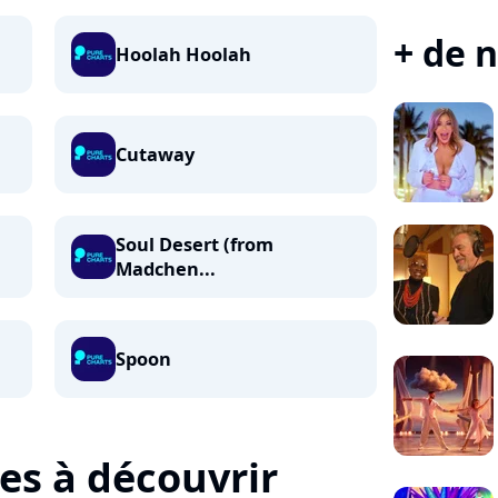
+ de n
Hoolah Hoolah
Cutaway
Soul Desert (from
Madchen...
Spoon
tes à découvrir