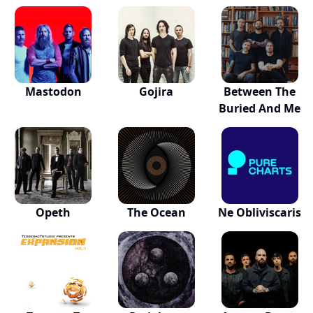
Mastodon
Gojira
Between The
Buried And Me
Opeth
The Ocean
Ne Obliviscaris