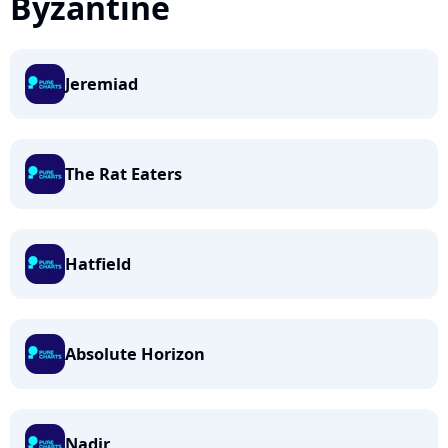
Byzantine
Jeremiad
The Rat Eaters
Hatfield
Absolute Horizon
Nadir