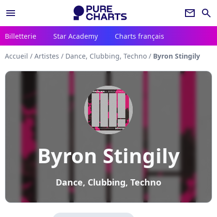
menu
newsletter
search
Billetterie
Star Academy
Charts français
Accueil
/
Artistes
/
Dance, Clubbing, Techno
/
Byron Stingily
Byron Stingily
Dance, Clubbing, Techno