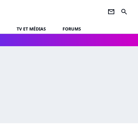
newsletter
search
TV ET MÉDIAS
FORUMS