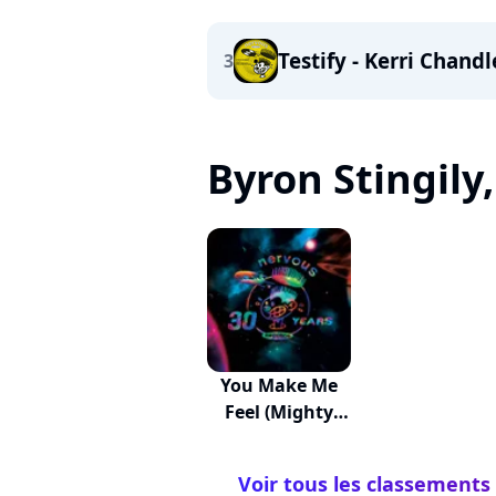
Testify - Kerri Chand
3
Byron Stingily, 
You Make Me
Feel (Mighty
Real)
Voir tous les classements 