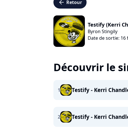
arrow_left
Retour
Testify (Kerri 
Byron Stingily
Date de sortie: 16 
Découvrir le s
Testify - Kerri Chand
1
Testify - Kerri Chandl
2