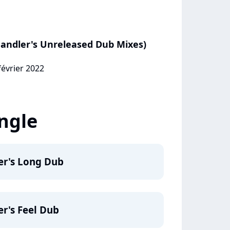
Chandler's Unreleased Dub Mixes)
février 2022
ingle
ler's Long Dub
er's Feel Dub