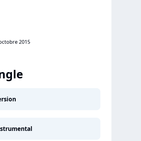
 octobre 2015
ingle
ersion
nstrumental