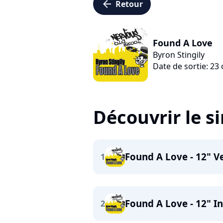
arrow_left
Retour
Found A Love
Byron Stingily
Date de sortie: 23
Découvrir le s
Found A Love - 12" V
1
Found A Love - 12" I
2