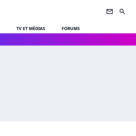
newsletter
search
TV ET MÉDIAS
FORUMS