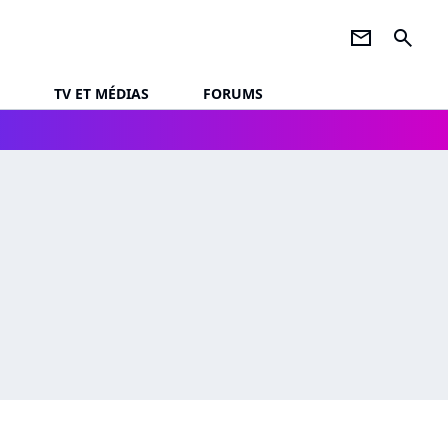
newsletter
search
TV ET MÉDIAS
FORUMS