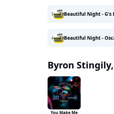
Beautiful Night - G'
3
Beautiful Night - Osc
4
Byron Stingily, 
You Make Me