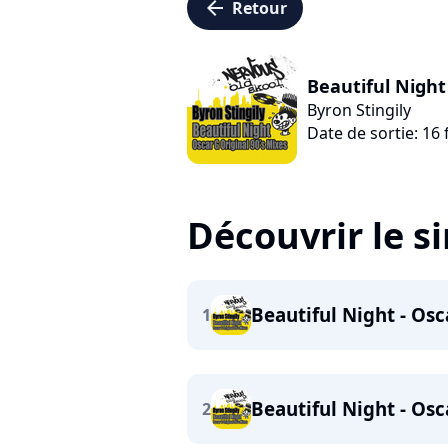
arrow_left
Retour
Beautiful Night
Byron Stingily
Date de sortie: 16 
Découvrir le s
Beautiful Night - Osc
1
Beautiful Night - Os
2