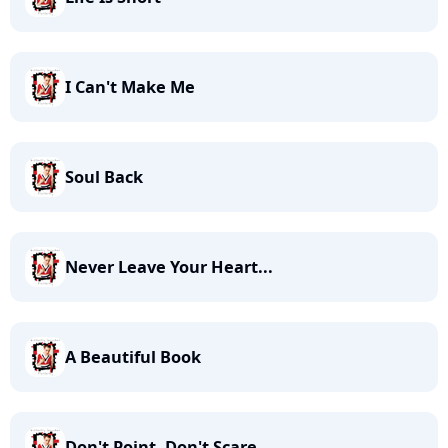
I Can't Make Me
Soul Back
Never Leave Your Heart...
A Beautiful Book
Don't Point, Don't Scare...