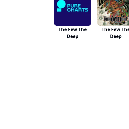
The Few The
The Few Th
Deep
Deep