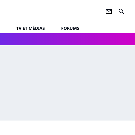
newsletter
search
TV ET MÉDIAS
FORUMS