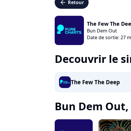
arrow_left
Retour
The Few The De
Bun Dem Out
Date de sortie: 27 
Decouvrir le s
The Few The Deep
Bun Dem Out, c