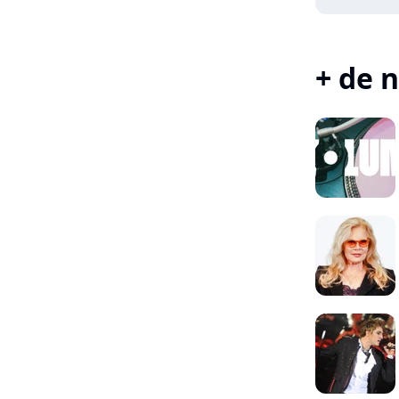
+ de n