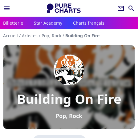
menu
newsletter
search
Billetterie
Star Academy
Charts français
Accueil
/
Artistes
/
Pop, Rock
/
Building On Fire
Building On Fire
Pop, Rock