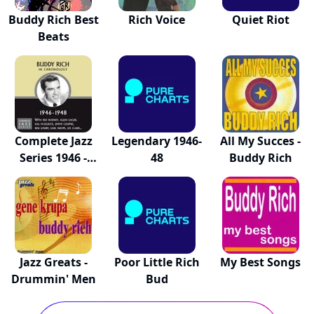
Buddy Rich Best
Rich Voice
Quiet Riot
Beats
Complete Jazz
Legendary 1946-
All My Succes -
Series 1946 -
48
Buddy Rich
1948
Jazz Greats -
Poor Little Rich
My Best Songs
Drummin' Men
Bud