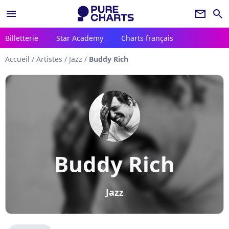
menu
newsletter
search
Billetterie
Star Academy
Charts français
Accueil
/
Artistes
/
Jazz
/
Buddy Rich
Buddy Rich
Jazz