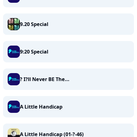
9.20 Special
9:20 Special
? I?ll Never BE The...
A Little Handicap
A Little Handicap (01-?-46)