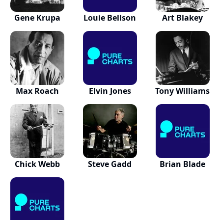
Gene Krupa
Louie Bellson
Art Blakey
Max Roach
Elvin Jones
Tony Williams
Chick Webb
Steve Gadd
Brian Blade