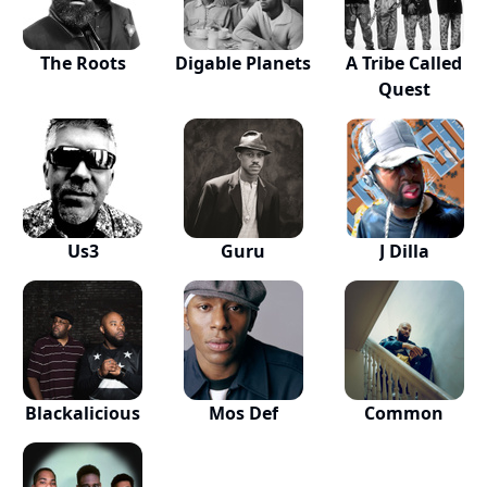
The Roots
Digable Planets
A Tribe Called
Quest
Us3
Guru
J Dilla
Blackalicious
Mos Def
Common