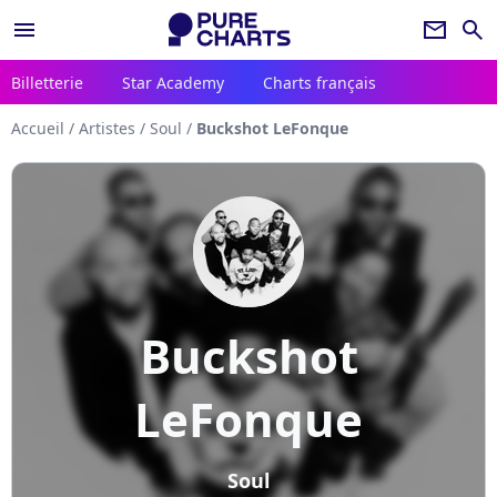
menu
newsletter
search
Billetterie
Star Academy
Charts français
Accueil
/
Artistes
/
Soul
/
Buckshot LeFonque
Buckshot
LeFonque
Soul