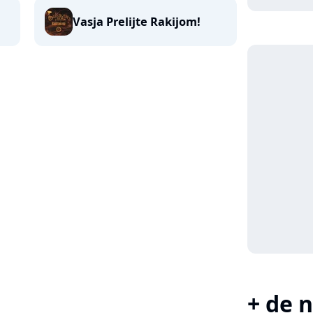
Vasja Prelijte Rakijom!
+ de n