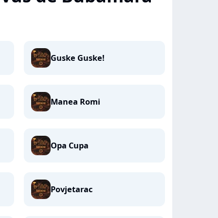
Guske Guske!
Manea Romi
Opa Cupa
Povjetarac