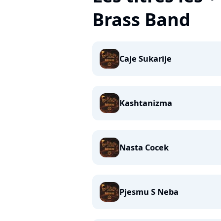
Brass Band
Caje Sukarije
Kashtanizma
Nasta Cocek
Pjesmu S Neba