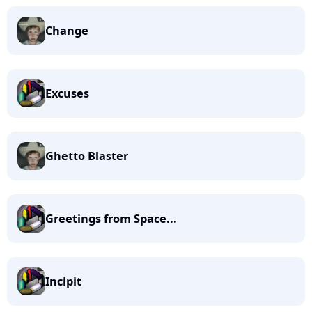
Change
Excuses
Ghetto Blaster
Greetings from Space...
Incipit