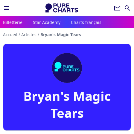
menu
newsletter
search
Billetterie
Star Academy
Charts français
Accueil
/
Artistes
/
Bryan's Magic Tears
Bryan's Magic
Tears