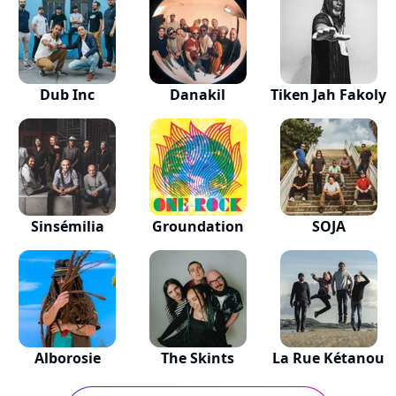
Dub Inc
Danakil
Tiken Jah Fakoly
Sinsémilia
Groundation
SOJA
Alborosie
The Skints
La Rue Kétanou