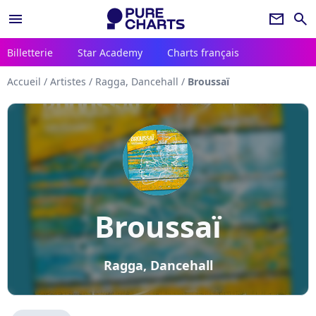
menu
newsletter
search
Billetterie
Star Academy
Charts français
Accueil
/
Artistes
/
Ragga, Dancehall
/
Broussaï
Broussaï
Ragga, Dancehall