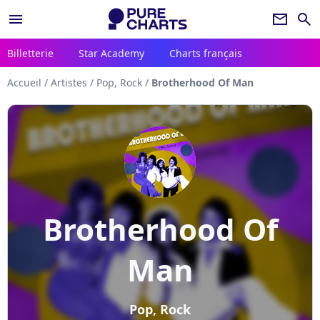
menu
newsletter
search
Billetterie
Star Academy
Charts français
Accueil
/
Artistes
/
Pop, Rock
/
Brotherhood Of Man
Brotherhood Of
Man
Pop, Rock