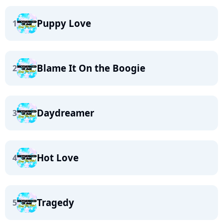
Puppy Love
1
Blame It On the Boogie
2
Daydreamer
3
Hot Love
4
Tragedy
5