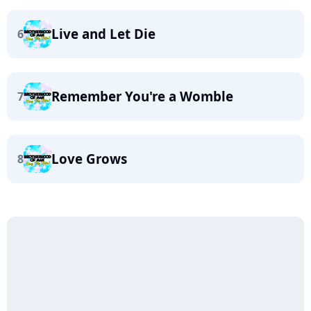
Live and Let Die
6
Remember You're a Womble
7
Love Grows
8