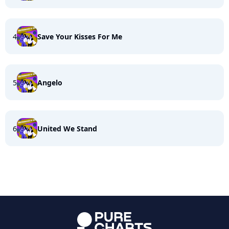
4
Save Your Kisses For Me
5
Angelo
6
United We Stand