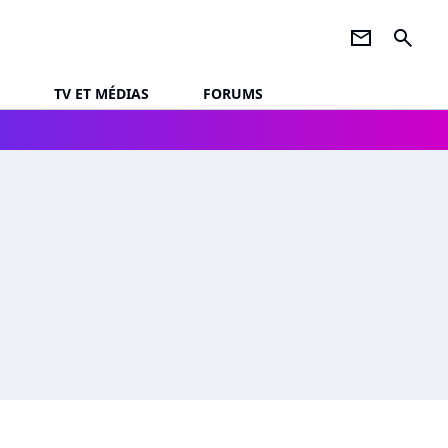
newsletter
search
TV ET MÉDIAS
FORUMS