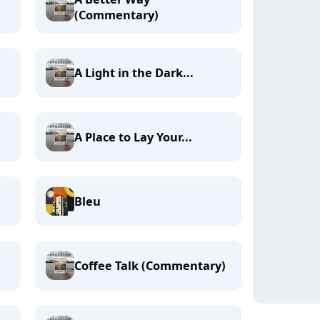
(Commentary)
A Light in the Dark...
A Place to Lay Your...
Bleu
Coffee Talk (Commentary)