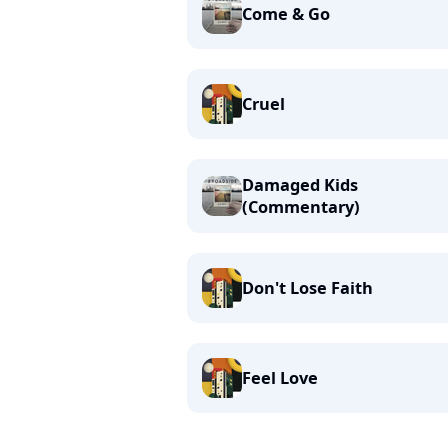
Come & Go
Cruel
Damaged Kids
(Commentary)
Don't Lose Faith
Feel Love