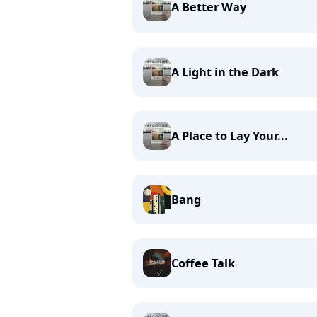
A Better Way
A Light in the Dark
A Place to Lay Your...
Bang
Coffee Talk