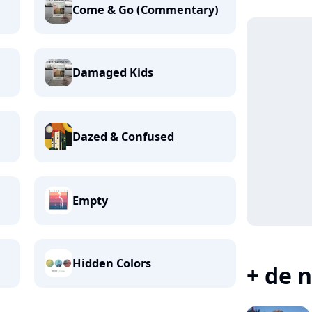
Come & Go (Commentary)
Damaged Kids
Dazed & Confused
Empty
Hidden Colors
+ de n