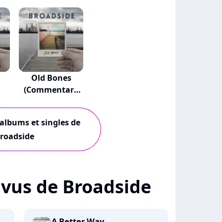
Old Bones
(Commentary
Version)
 albums et singles de
roadside
+ vus de Broadside
A Better Way