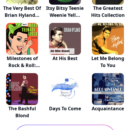
The Very Best Of
Itsy Bitsy Teenie
The Greatest
Brian Hyland...
Weenie Yell...
Hits Collection
Milestones of
At His Best
Let Me Belong
Rock & Roll:
To You
Mo...
The Bashful
Days To Come
Acquaintance
Blond