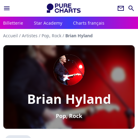
menu
newsletter
search
Billetterie
Star Academy
Charts français
Accueil
/
Artistes
/
Pop, Rock
/
Brian Hyland
Brian Hyland
Pop, Rock