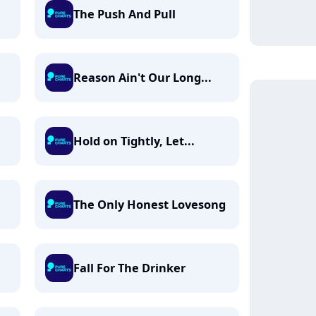
The Push And Pull
Reason Ain't Our Long...
Hold on Tightly, Let...
The Only Honest Lovesong
Fall For The Drinker