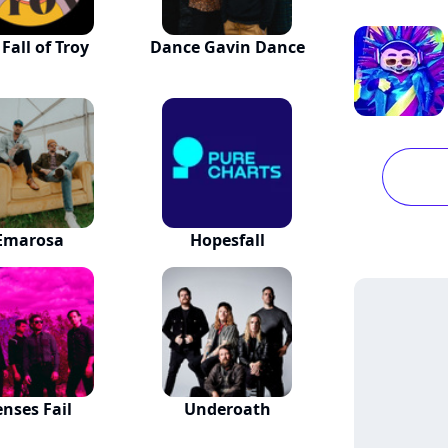
Fall of Troy
Dance Gavin Dance
Emarosa
Hopesfall
enses Fail
Underoath