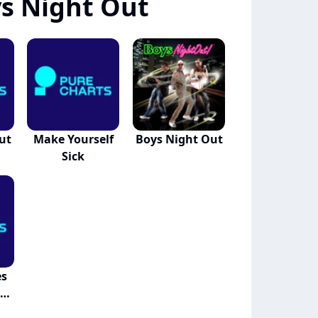
s Night Out
ut
Make Yourself
Boys Night Out
Sick
es
y