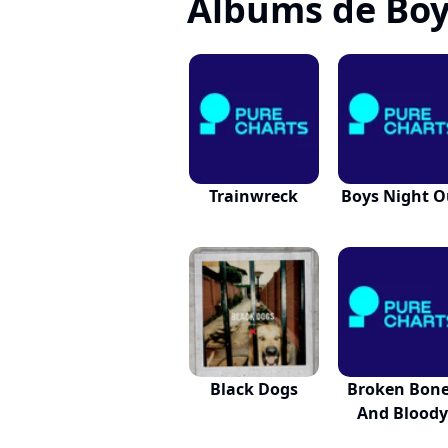
Albums de Boy
Trainwreck
Boys Night O
Black Dogs
Broken Bon
And Blood
Kisses