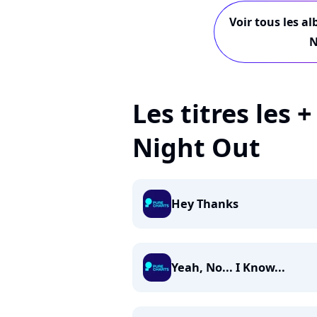
Voir tous les a
N
Les titres les 
Night Out
Hey Thanks
Yeah, No... I Know...