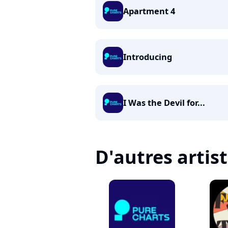
Apartment 4
Introducing
I Was the Devil for...
D'autres artis