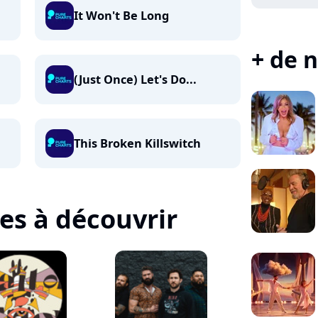
It Won't Be Long
+ de n
(Just Once) Let's Do...
This Broken Killswitch
tes à découvrir