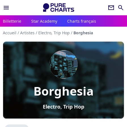
menu
newsletter
search
Billetterie
Star Academy
Charts français
Accueil
/
Artistes
/
Electro, Trip Hop
/
Borghesia
Borghesia
Electro, Trip Hop