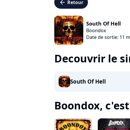
arrow_left
Retour
South Of Hell
Boondox
Date de sortie: 11 
Decouvrir le s
South Of Hell
Boondox, c'est 