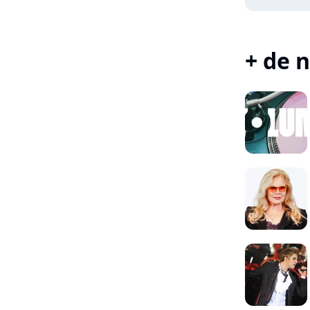
+ de n