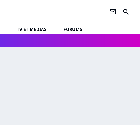
newsletter
search
TV ET MÉDIAS
FORUMS