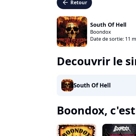
arrow_left
Retour
South Of Hell
Boondox
Date de sortie: 11 
Decouvrir le s
South Of Hell
Boondox, c'est 