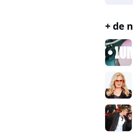
+ de n