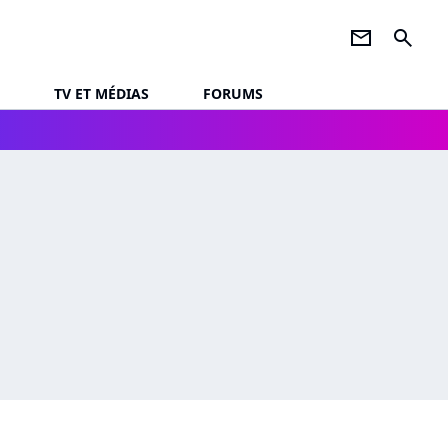
newsletter
search
TV ET MÉDIAS
FORUMS