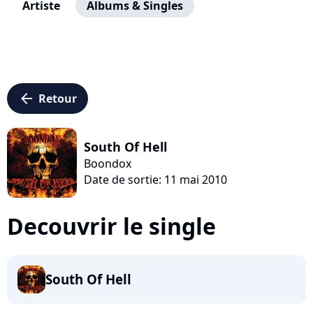
Artiste
Albums & Singles
arrow_left
Retour
South Of Hell
Boondox
Date de sortie: 11 mai 2010
Decouvrir le single
South Of Hell