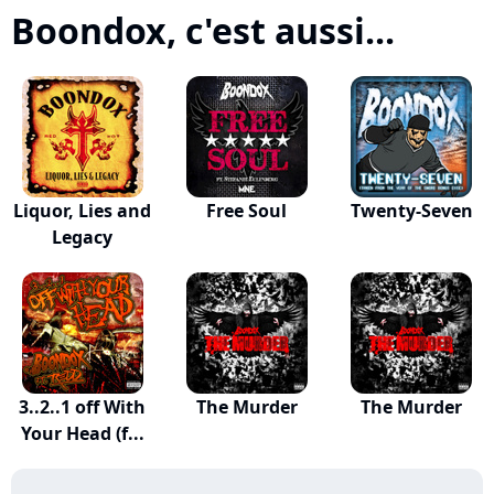
Boondox, c'est aussi...
Liquor, Lies and
Free Soul
Twenty-Seven
Legacy
3..2..1 off With
The Murder
The Murder
Your Head (f...