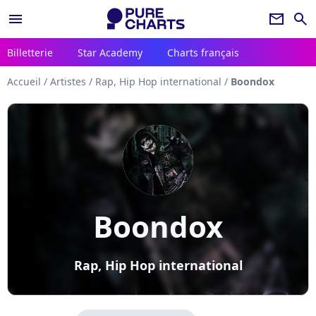
menu
newsletter
search
Billetterie
Star Academy
Charts français
Accueil
/
Artistes
/
Rap, Hip Hop international
/
Boondox
Boondox
Rap, Hip Hop international