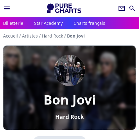
menu
newsletter
search
Billetterie
Star Academy
Charts français
Accueil
/
Artistes
/
Hard Rock
/
Bon Jovi
Bon Jovi
Hard Rock