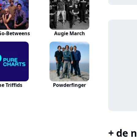
Go-Betweens
Augie March
e Triffids
Powderfinger
+ de n