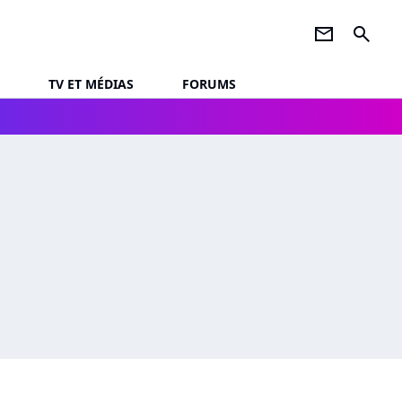
newsletter
search
TV ET MÉDIAS
FORUMS