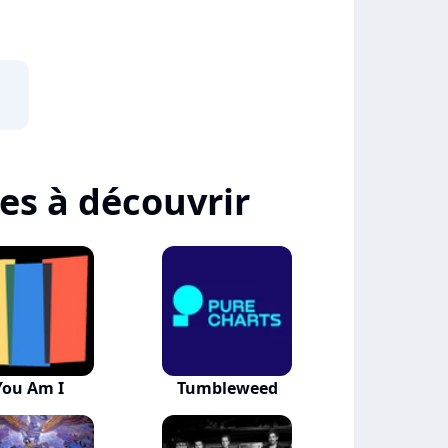
tes à découvrir
You Am I
Tumbleweed