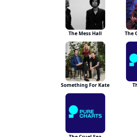
The Mess Hall
The 
Something For Kate
Th
The Cruel Sea